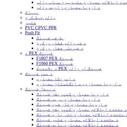
ده ایالاتو معیاري ملټي ټرن سټاپ والو
د اروپا معیاري زاویه والو
بیباک
والو چیک کړئ
فلټر
PVC CPVC PPR
Push Fit
پش فټ فټینګ
د فټ والو فشار ورکړئ
د فټ نلی فشار ورکړئ
د PEX فټینګ
F1807 PEX فټینګ
F1960 PEX فټینګ
د پلاستيک PEX فټینګ او والو
د مسو فټینګ
د امریکا معیاري
د اروپا معیاري، د انګلستان معیاري
د پیتل فټینګ
د اروپا معیاري کمپریشن فټینګ
د اروپا معیاري پریس فټینګ
د اروپا معیاري تار شوي فټینګ
د متحده ایالاتو معیاري کمپریشن فټینګ
 متحده ایالاتو معیاري نلی بارب فټینګ
د متحده ایالاتو معیاري فلیر فټینګ
د متحده ایالاتو معیاري پایپ فټینګ