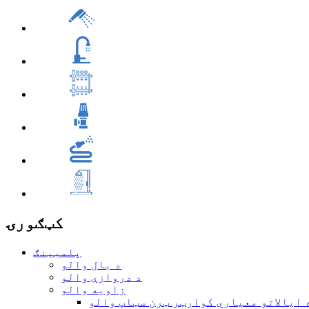
کټګورۍ
پلمبینګ
د بال والو
د دروازې والو
زاویه والو
 ایالاتو معیاري کوارټر ټرن سټاپ والو