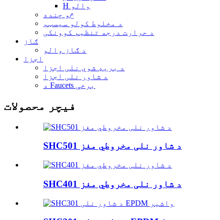
H والو
څو چنده
د مخلوط کولو سیسټم
د حرارت درجه تنظیم کوونکی
ګاز
د ګاز والو
اجزا
د بريډ شوي نلی اجزا
د شاور نلی اجزا
د Faucets برخې
فیچر محصولات
SHC501 د شاور نلی مخروطي مغز
SHC401 د شاور نلی مخروطي مغز