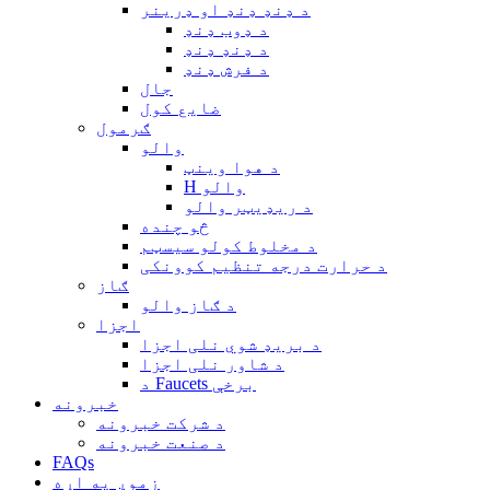
د ډنډ ډنډ او ډرینر
د ډوب ډنډ
د ډنډ ډنډ
د فرش ډنډ
جال
ضایع کول
ګرمول
والو
د هوا وینټ
H والو
د ریډیټر والو
څو چنده
د مخلوط کولو سیسټم
د حرارت درجه تنظیم کوونکی
ګاز
د ګاز والو
اجزا
د بريډ شوي نلی اجزا
د شاور نلی اجزا
د Faucets برخې
خبرونه
د شرکت خبرونه
د صنعت خبرونه
FAQs
زموږ په اړه