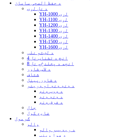
د حفظ الصحې سامان
د نل لړۍ
YH-1000 لړۍ
YH-1100 لړۍ
YH-1200 لړۍ
YH-1300 لړۍ
YH-1400 لړۍ
YH-1500 لړۍ
YH-1600 لړۍ
د لښتو نلی
4 انچ د تشناب نل
8 انچه د پخلنځي نل
د لاس شاور
شتاف
د شاور پینل
د ډنډ ډنډ او ډرینر
د ډوب ډنډ
د ډنډ ډنډ
د فرش ډنډ
جال
ضایع کول
ګرمول
والو
د ریډیټر والو
د هوا وینټ