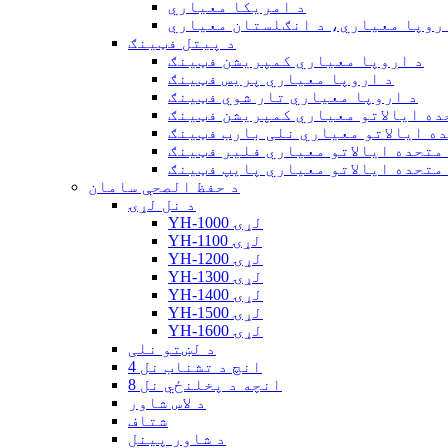
د امریکا معیاري
روپا معیاري، د انګلستان معیاري
د پیتل فټینګ
د اروپا معیاري کمپریشن فټینګ
د اروپا معیاري پریس فټینګ
د اروپا معیاري تار شوي فټینګ
ده ایالاتو معیاري کمپریشن فټینګ
ه ایالاتو معیاري نلی بارب فټینګ
متحده ایالاتو معیاري فلیر فټینګ
متحده ایالاتو معیاري پایپ فټینګ
د حفظ الصحې سامان
د نل لړۍ
YH-1000 لړۍ
YH-1100 لړۍ
YH-1200 لړۍ
YH-1300 لړۍ
YH-1400 لړۍ
YH-1500 لړۍ
YH-1600 لړۍ
د لښتو نلی
4 انچ د تشناب نل
8 انچه د پخلنځي نل
د لاس شاور
شتاف
د شاور پینل