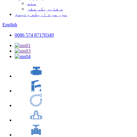
سند
د فابریکې سفر
موږ سره اړیکه ونیسئ
English
0086 574 87170349