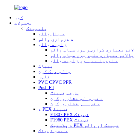
کور
محصولات
پلمبینګ
د بال والو
د دروازې والو
زاویه والو
اتو معیاري کوارټر ټرن سټاپ والو
یالاتو معیاري ملټي ټرن سټاپ والو
د اروپا معیاري زاویه والو
بیباک
والو چیک کړئ
فلټر
PVC CPVC PPR
Push Fit
پش فټ فټینګ
د فټ والو فشار ورکړئ
د فټ نلی فشار ورکړئ
د PEX فټینګ
F1807 PEX فټینګ
F1960 PEX فټینګ
د پلاستيک PEX فټینګ او والو
د مسو فټینګ